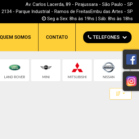
Av. Carlos Lacerda, 89 - Pirajussara - São Paulo - SP
, 2134 - Parque Industrial - Ramos de FreitasEmbu das Artes - SP
Seg a Sex: 8hs às 19hs | Sáb: 8hs às 18hs
QUEM SOMOS
CONTATO
TELEFONES
LAND ROVER
MINI
MITSUBISHI
NISSAN
POR
Toggle 