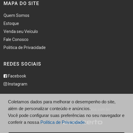
MAPA DO SITE
Quem Somos
Estoque
Venda seu Veículo
Fale Conosco
Politica de Privacidade
REDES SOCIAIS
Facebook
Instagram
Coletamos dados para melhorar o desempenho do site,
além de personalizar conteúdo e anúncios.
© Piscinão Veículos - http://piscinaoveiculos.com.br/
Você pode configurar suas preferências no seu navegador e
conferir a nossa
Política de Privacidade.
Desenvolvido por