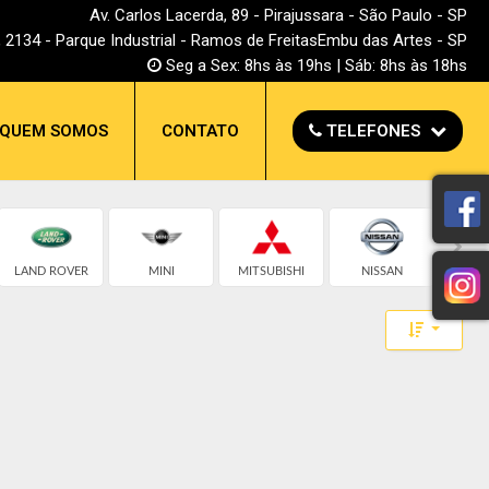
Av. Carlos Lacerda, 89 - Pirajussara - São Paulo - SP
, 2134 - Parque Industrial - Ramos de FreitasEmbu das Artes - SP
Seg a Sex: 8hs às 19hs | Sáb: 8hs às 18hs
QUEM SOMOS
CONTATO
TELEFONES
LAND ROVER
MINI
MITSUBISHI
NISSAN
POR
Toggle 